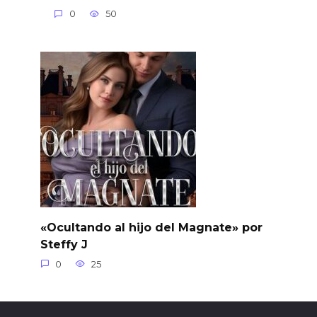
0
50
«Ocultando al hijo del Magnate» por
Steffy J
0
25