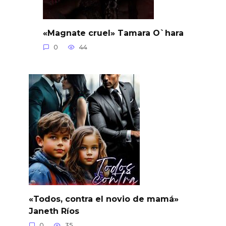
«Magnate cruel» Tamara O`hara
0
44
«Todos, contra el novio de mamá»
Janeth Ríos
0
35