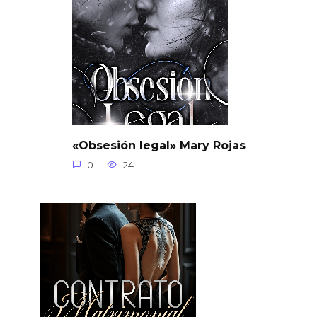
«Obsesión legal» Mary Rojas
0
24