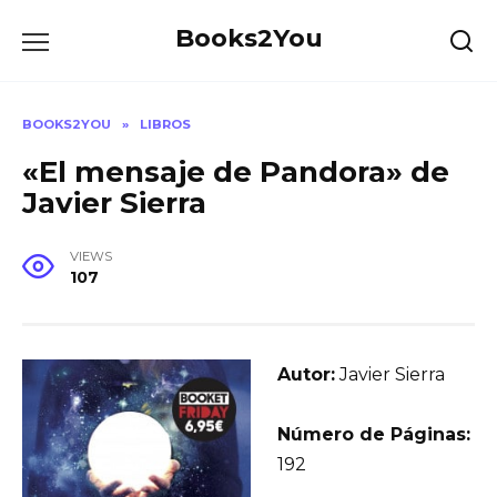
Skip
Books2You
to
content
BOOKS2YOU
»
LIBROS
«El mensaje de Pandora» de
Javier Sierra
VIEWS
107
Autor:
Javier Sierra
Número de Páginas:
192