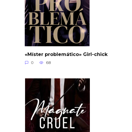
«Míster problemático» Girl-chick
0
68