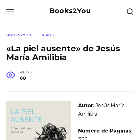
Skip
Books2You
to
content
BOOKS2YOU
»
LIBROS
«La piel ausente» de Jesús
María Amilibia
VIEWS
68
Autor:
Jesús María
Amilibia
Número de Páginas:
336