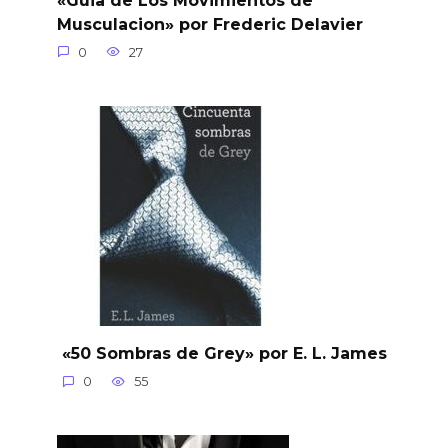
Musculacion» por Frederic Delavier
0
27
«50 Sombras de Grey» por E. L. James
0
55