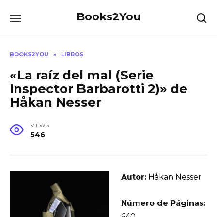
Skip
Books2You
to
content
BOOKS2YOU
»
LIBROS
«La raíz del mal (Serie
Inspector Barbarotti 2)» de
Håkan Nesser
VIEWS
546
Autor:
Håkan Nesser
Número de Páginas:
640