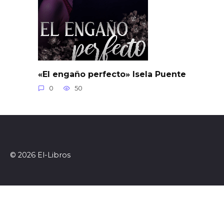
«El engaño perfecto» Isela Puente
0
50
© 2026 El-Libros