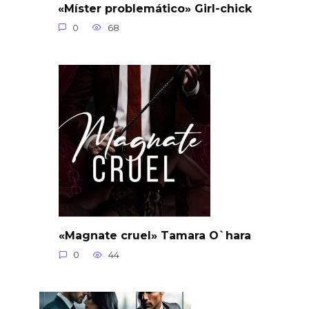
«Míster problemático» Girl-chick
0
68
«Magnate cruel» Tamara O`hara
0
44