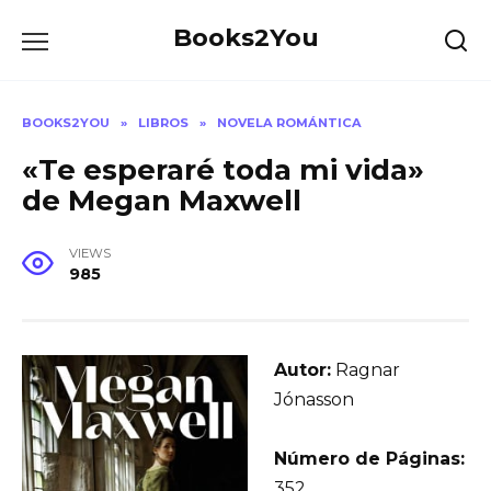
Skip
Books2You
to
content
BOOKS2YOU
»
LIBROS
»
NOVELA ROMÁNTICA
«Te esperaré toda mi vida»
de Megan Maxwell
VIEWS
985
Autor:
Ragnar
Jónasson
Número de Páginas:
352