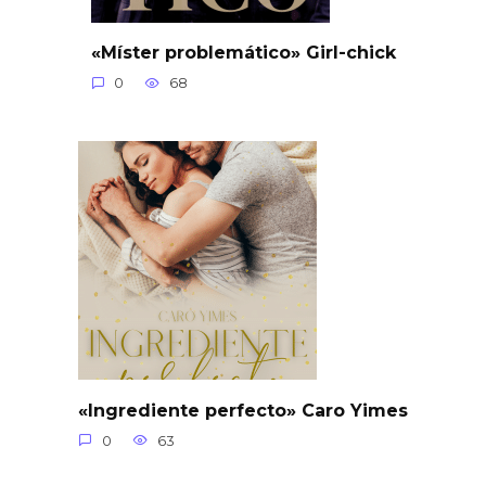
«Míster problemático» Girl-chick
0
68
«Ingrediente perfecto» Caro Yimes
0
63