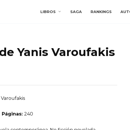
LIBROS
SAGA
RANKINGS
AUT
 de Yanis Varoufakis
 Varoufakis
 Páginas:
240
ela contemporánea, No ficción novelada