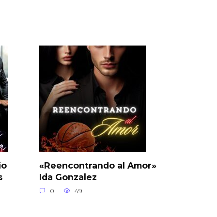
io
«Reencontrando al Amor»
s
Ida Gonzalez
0
49