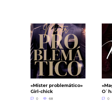
«Míster problemático»
«Ma
Girl-chick
O`h
0
68
0