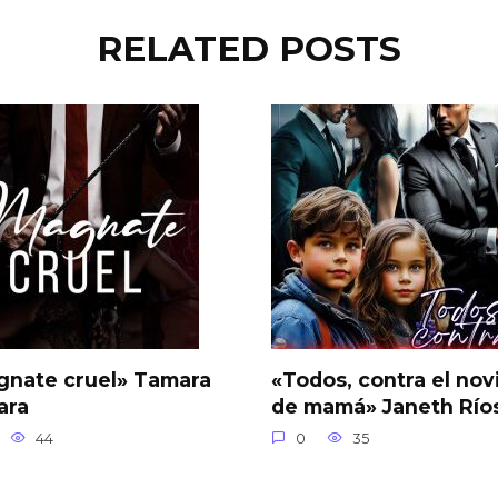
RELATED POSTS
gnate cruel» Tamara
«Todos, contra el nov
ara
de mamá» Janeth Río
44
0
35