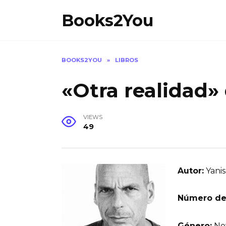
Skip
Books2You
to
content
BOOKS2YOU
»
LIBROS
«Otra realidad»
VIEWS
49
Autor:
Yanis
Número de
Género:
Nov