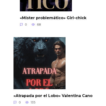
«Míster problemático» Girl-chick
0
68
«Atrapada por el Lobo» Valentina Cano
0
135