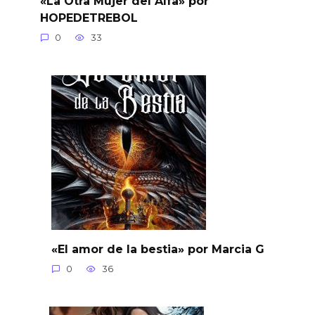
«La Otra Mujer del Alfa» por
HOPEDETREBOL
0
33
«El amor de la bestia» por Marcia G
0
36